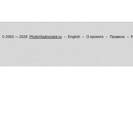
© 2002 — 2026
PhotoVladivostok.ru
English
О проекте
Правила
Р