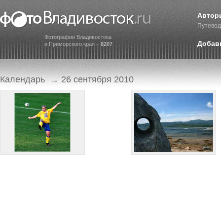
Автор
Путевод
Фотографии Владивостока
Добав
и Приморского края –
8207
Календарь
→ 26 сентября 2010