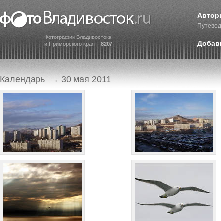
Автор
Путевод
Фотографии Владивостока
Добав
и Приморского края –
8207
Календарь
→ 30 мая 2011