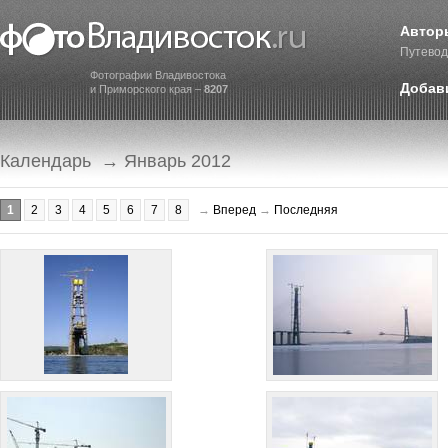
Автор
Путевод
Фотографии Владивостока
Добав
и Приморского края –
8207
Календарь
→ Январь 2012
1
2
3
4
5
6
7
8
→
Вперед
→
Последняя