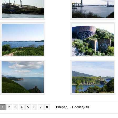
1
2
3
4
5
6
7
8
→
Вперед
→
Последняя