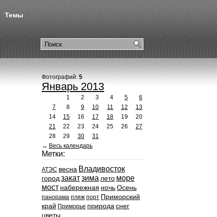
Темы
Фотографий:
5
Январь 2013
1
2
3
4
5
6
7
8
9
10
11
12
13
14
15
16
17
18
19
20
21
22
23
24
25
26
27
28
29
30
31
→
Весь календарь
Метки:
Владивосток
весна
АТЭС
закат
зима
море
город
лето
мост
набережная
ночь
Осень
Приморский
панорама
пляж
порт
край
природа
снег
Приморье
цветы