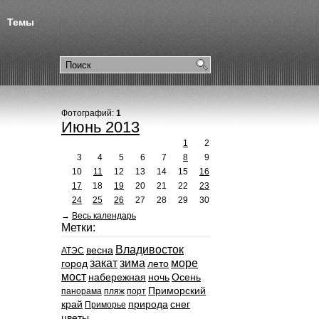
Темы
Фотографий:
1
Июнь 2013
1
2
3
4
5
6
7
8
9
10
11
12
13
14
15
16
17
18
19
20
21
22
23
24
25
26
27
28
29
30
→
Весь календарь
Метки:
Владивосток
весна
АТЭС
закат
зима
море
город
лето
мост
набережная
ночь
Осень
Приморский
панорама
пляж
порт
край
природа
снег
Приморье
цветы