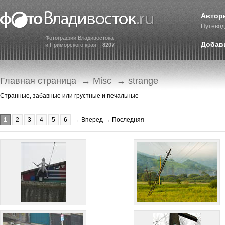
Автор
Путевод
Фотографии Владивостока
Добав
и Приморского края –
8207
Главная страница
→
Misc
→ strange
Странные, забавные или грустные и печальные
1
2
3
4
5
6
→
Вперед
→
Последняя