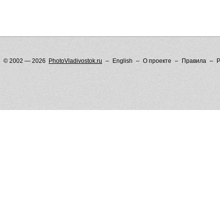
© 2002 — 2026
PhotoVladivostok.ru
English
О проекте
Правила
Р