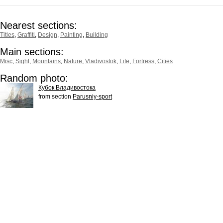
Nearest sections:
Titles
,
Graffiti
,
Design
,
Painting
,
Building
Main sections:
Misc
,
Sight
,
Mountains
,
Nature
,
Vladivostok
,
Life
,
Fortress
,
Cities
Random photo:
Кубок Владивостока
from section
Parusniy-sport