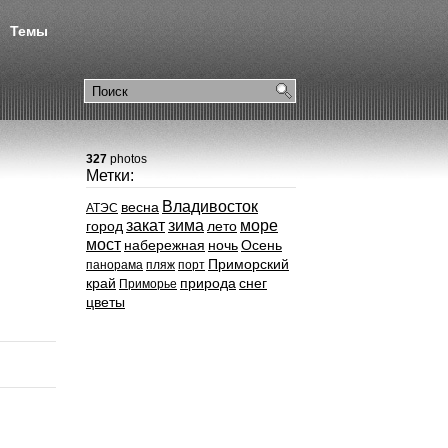
Темы
327
photos
Метки:
Владивосток
весна
АТЭС
закат
зима
море
город
лето
мост
набережная
ночь
Осень
Приморский
панорама
пляж
порт
край
природа
снег
Приморье
цветы