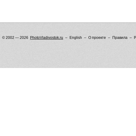
© 2002 — 2026
PhotoVladivostok.ru
English
О проекте
Правила
Р