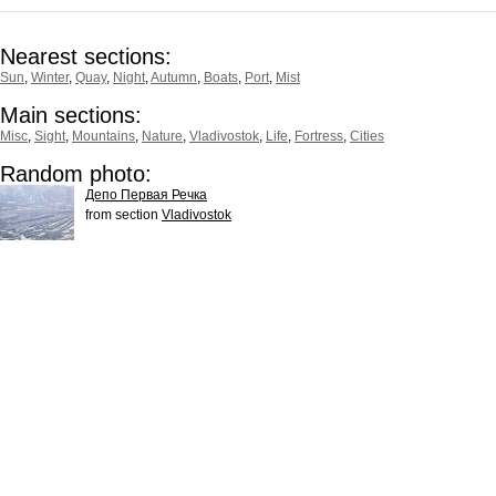
Nearest sections:
Sun
,
Winter
,
Quay
,
Night
,
Autumn
,
Boats
,
Port
,
Mist
Main sections:
Misc
,
Sight
,
Mountains
,
Nature
,
Vladivostok
,
Life
,
Fortress
,
Cities
Random photo:
Депо Первая Речка
from section
Vladivostok