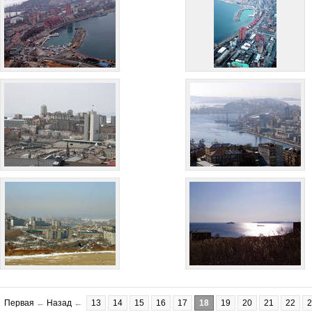
Первая
←
Назад
←
13
14
15
16
17
18
19
20
21
22
2