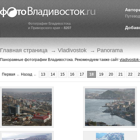
Автор
Путевод
Фотографии Владивостока
Добав
и Приморского края –
8207
Главная страница
→
Vladivostok
→ Panorama
Панорамные фотографии Владивостока. Рекомендуем также сайт
vladivostok
Первая
←
Назад
←
13
14
15
16
17
18
19
20
21
22
2