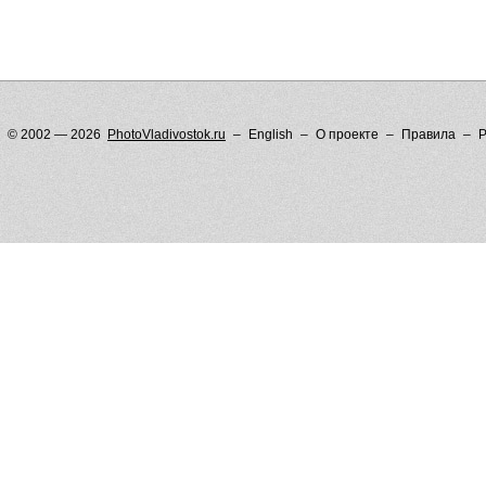
© 2002 — 2026
PhotoVladivostok.ru
English
О проекте
Правила
Р