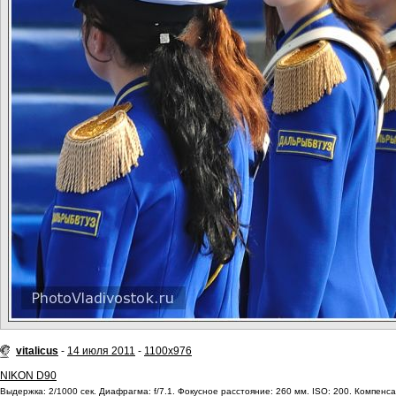
vitalicus
-
14 июля 2011
-
1100x976
NIKON D90
Выдержка: 2/1000 сек. Диафрагма: f/7.1. Фокусное расстояние: 260 мм. ISO: 200. Компенса