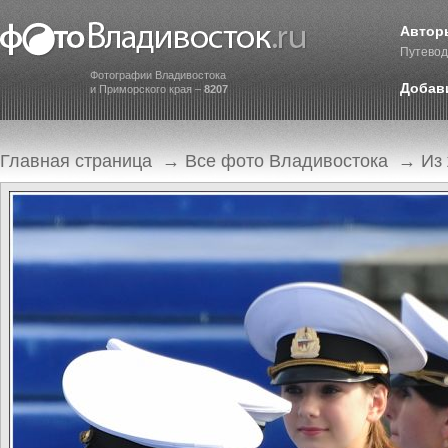
Автор
Путевод
Фотографии Владивостока
Добав
и Приморского края –
8207
Главная страница
→
Все фото Владивостока
→
Из