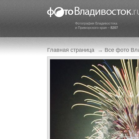
Фотографии Владивостока
и Приморского края –
8207
Главная страница
→
Все фото Вл