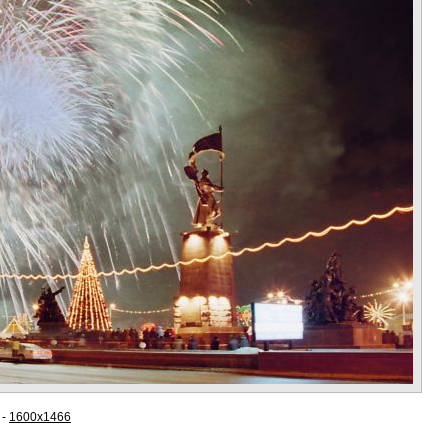
-
1600x1466