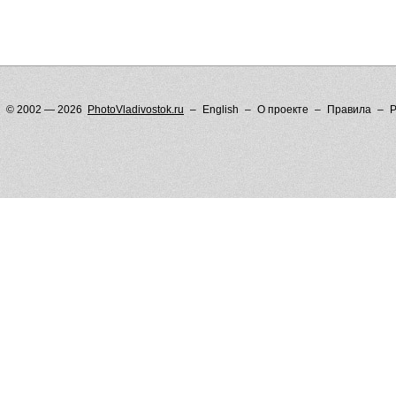
© 2002 — 2026
PhotoVladivostok.ru
English
О проекте
Правила
Р