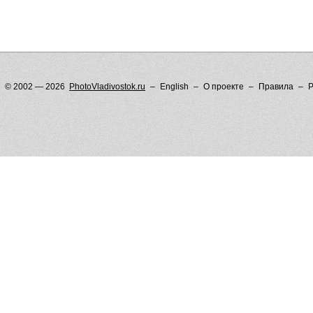
© 2002 — 2026
PhotoVladivostok.ru
English
О проекте
Правила
Р