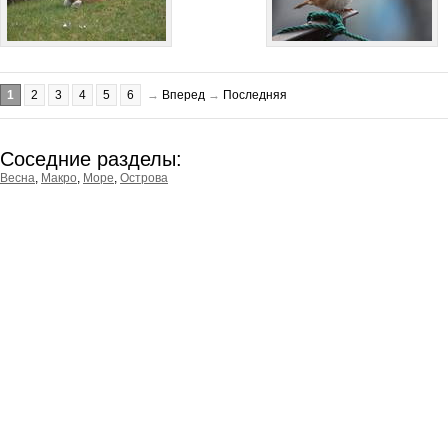
1
2
3
4
5
6
→
Вперед
→
Последняя
Соседние разделы:
Весна
,
Макро
,
Море
,
Острова