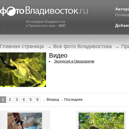
Автор
Путевод
Фотографии Владивостока
Добав
и Приморского края –
8207
Главная страница
→
Все фото Владивостока
→
Пр
Видео
Экскурсия в Океанариум
1
2
3
4
5
6
→
Вперед
→
Последняя