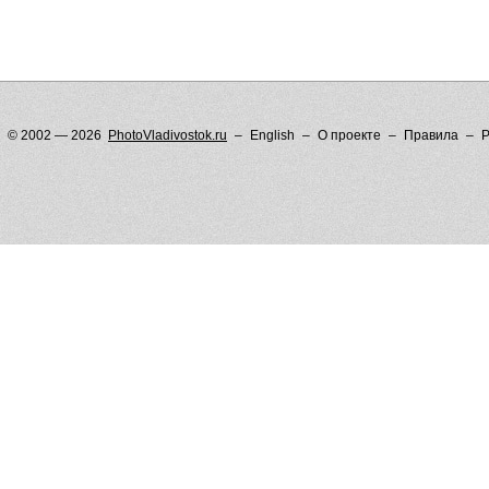
© 2002 — 2026
PhotoVladivostok.ru
English
О проекте
Правила
Р