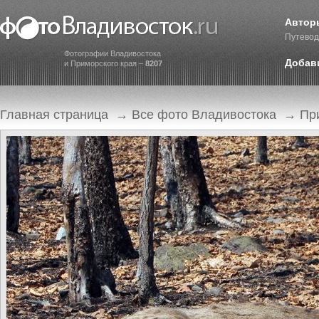
Автор
Путевод
Фотографии Владивостока
Добав
и Приморского края –
8207
Главная страница
→
Все фото Владивостока
→
Пр