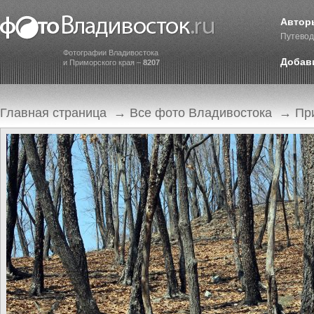
Автор
Путевод
Фотографии Владивостока
Добав
и Приморского края –
8207
Главная страница
→
Все фото Владивостока
→
Пр