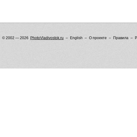
© 2002 — 2026
PhotoVladivostok.ru
English
О проекте
Правила
Р