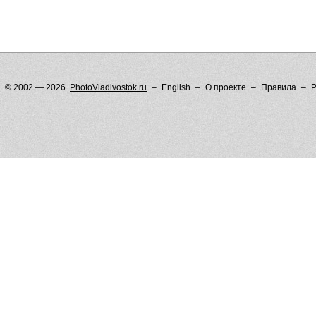
© 2002 — 2026
PhotoVladivostok.ru
English
О проекте
Правила
Р