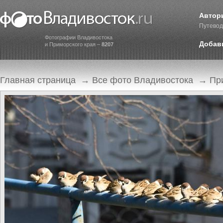
Автор
Путевод
Фотографии Владивостока
Добав
и Приморского края –
8207
Главная страница
→
Все фото Владивостока
→
Пр