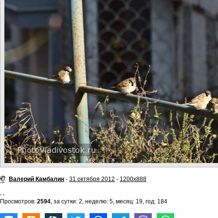
Валерий Камбалин
-
31 октября 2012
-
1200x888
,
,
Просмотров:
2594
, за сутки: 2, неделю: 5, месяц: 19, год: 184