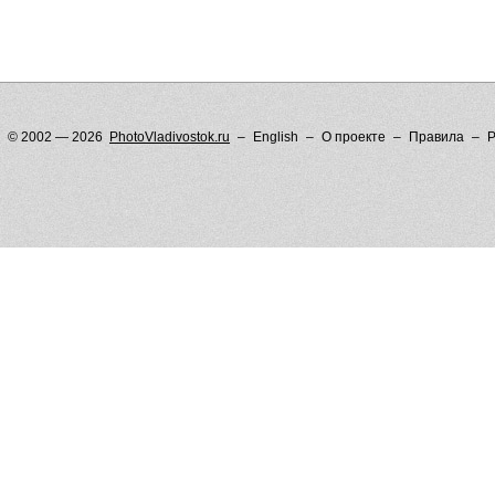
© 2002 — 2026
PhotoVladivostok.ru
English
О проекте
Правила
Р