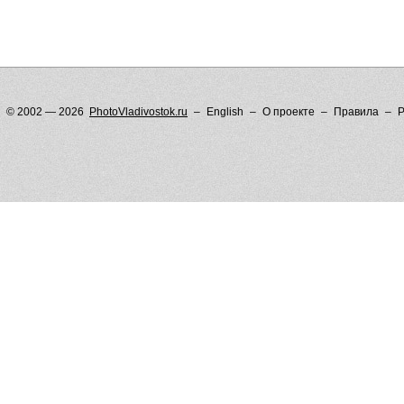
© 2002 — 2026
PhotoVladivostok.ru
English
О проекте
Правила
Р