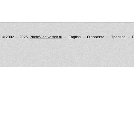
© 2002 — 2026
PhotoVladivostok.ru
English
О проекте
Правила
Р