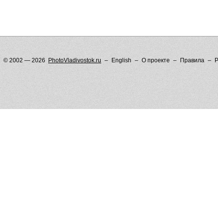
© 2002 — 2026
PhotoVladivostok.ru
English
О проекте
Правила
Р