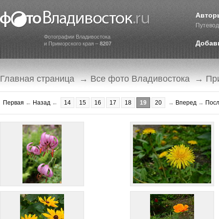
Автор
Путевод
Фотографии Владивостока
Добав
и Приморского края –
8207
Главная страница
→
Все фото Владивостока
→
Пр
Первая
←
Назад
←
14
15
16
17
18
19
20
→
Вперед
→
Пос