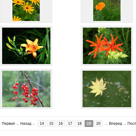
Первая
←
Назад
←
14
15
16
17
18
19
20
→
Вперед
→
Пос