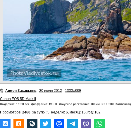
Армен Захарьянц
-
20 июля 2012
-
1333x889
Canon EOS 5D Mark II
Выдержка: 1/320 сек. Диафрагма: f/10.0. Фокусное расстояние: 80 мм. ISO: 200. Компенсац
Просмотров:
2460
, за сутки: 5, неделю: 6, месяц: 15, год: 102