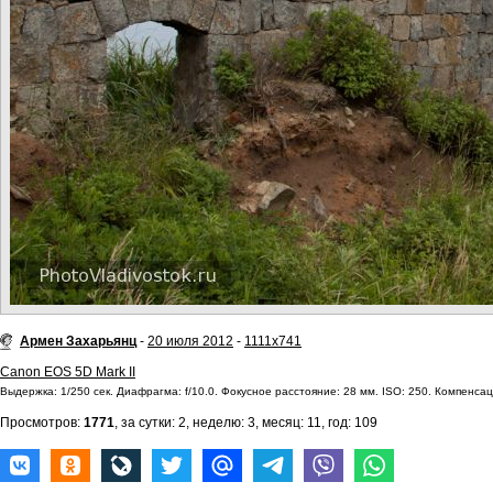
Армен Захарьянц
-
20 июля 2012
-
1111x741
Canon EOS 5D Mark II
Выдержка: 1/250 сек. Диафрагма: f/10.0. Фокусное расстояние: 28 мм. ISO: 250. Компенсац
Просмотров:
1771
, за сутки: 2, неделю: 3, месяц: 11, год: 109