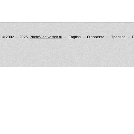
© 2002 — 2026
PhotoVladivostok.ru
English
О проекте
Правила
Р