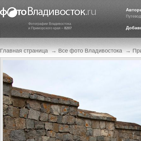
Автор
Путевод
Фотографии Владивостока
Добав
и Приморского края –
8207
Главная страница
→
Все фото Владивостока
→
Пр