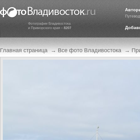
Автор
Путевод
Фотографии Владивостока
Добав
и Приморского края –
8207
Главная страница
→
Все фото Владивостока
→
Пр