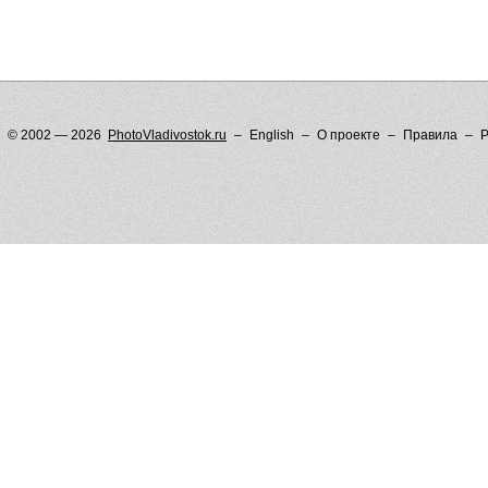
© 2002 — 2026
PhotoVladivostok.ru
English
О проекте
Правила
Р