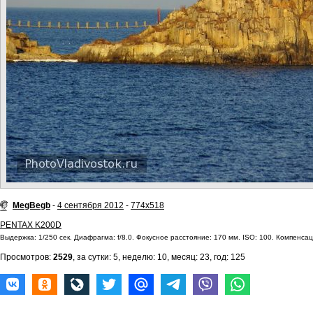
MegBegb
-
4 сентября 2012
-
774x518
PENTAX K200D
Выдержка: 1/250 сек. Диафрагма: f/8.0. Фокусное расстояние: 170 мм. ISO: 100. Компенсаци
Просмотров:
2529
, за сутки: 5, неделю: 10, месяц: 23, год: 125