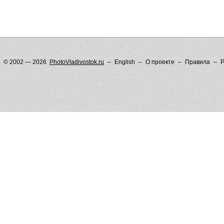
© 2002 — 2026
PhotoVladivostok.ru
English
О проекте
Правила
Р