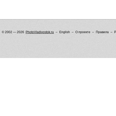
© 2002 — 2026
PhotoVladivostok.ru
English
О проекте
Правила
Р