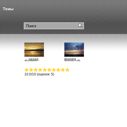
Темы
← назад
вперёд →
10.0
/10 (оценок:
5
)