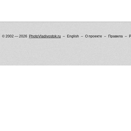
© 2002 — 2026
PhotoVladivostok.ru
English
О проекте
Правила
Р