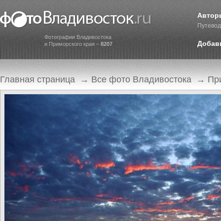
Автор
Путевод
Фотографии Владивостока
Добав
и Приморского края –
8207
Главная страница
→
Все фото Владивостока
→
Пр