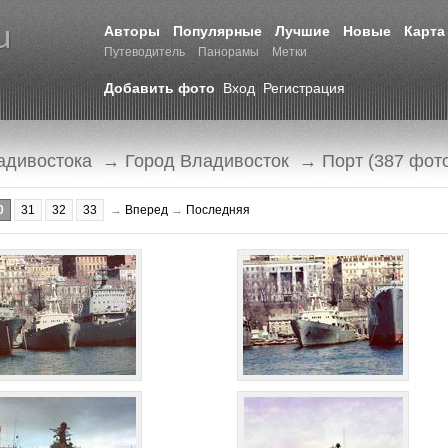
Авторы
Популярные
Лучшие
Новые
Карта
Путеводитель
Панорамы
Метки
Добавить фото
Вход
Регистрация
адивостока
→
Город Владивосток
→ Порт (387 фот
0
31
32
33
→
Вперед
→
Последняя