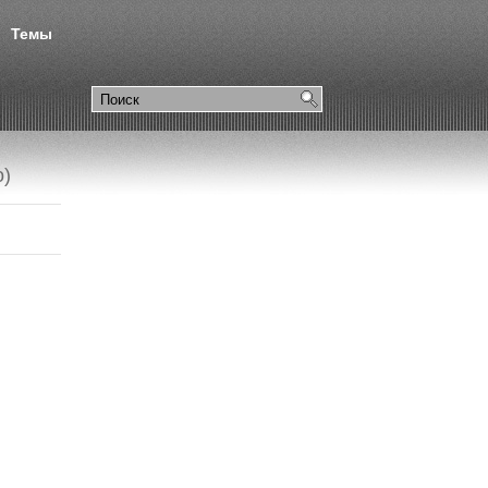
Темы
о)