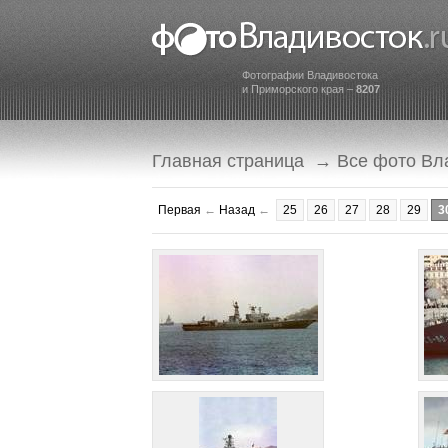
Фотографии Владивостока
и Приморского края –
8207
Главная страница
→
Все фото Вл
Первая
←
Назад
←
25
26
27
28
29
3