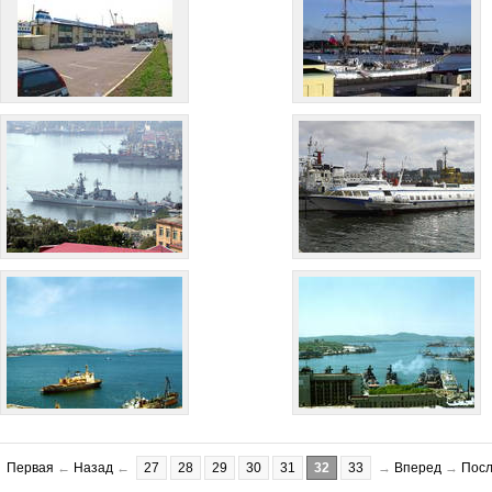
Первая
←
Назад
←
27
28
29
30
31
32
33
→
Вперед
→
Пос