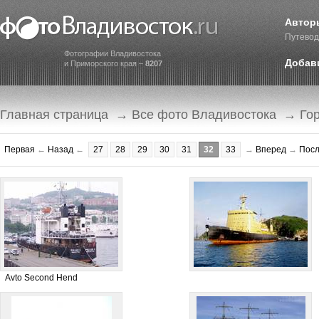
Автор
Путевод
Фотографии Владивостока
Добав
и Приморского края –
8207
Главная страница
→
Все фото Владивостока
→
Го
Первая
←
Назад
←
27
28
29
30
31
32
33
→
Вперед
→
Пос
Avto Second Hend