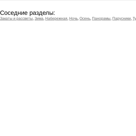
Соседние разделы:
Закаты и рассветы
,
Зима
,
Набережная
,
Ночь
,
Осень
,
Панорамы
,
Парусники
,
Т