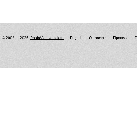
© 2002 — 2026
PhotoVladivostok.ru
English
О проекте
Правила
Р