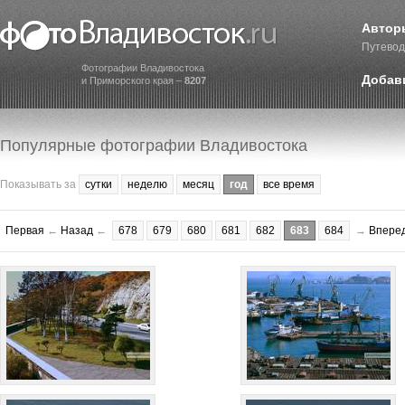
Автор
Путевод
Фотографии Владивостока
Добав
и Приморского края –
8207
Популярные фотографии Владивостока
Показывать за
сутки
неделю
месяц
год
все время
Первая
←
Назад
←
678
679
680
681
682
683
684
→
Впере