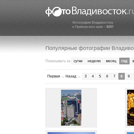
Фотографии Владивостока
и Приморского края –
8207
Популярные фотографии Владиво
Показывать за
сутки
неделю
месяц
год
Первая
←
Назад
←
3
4
5
6
7
8
9