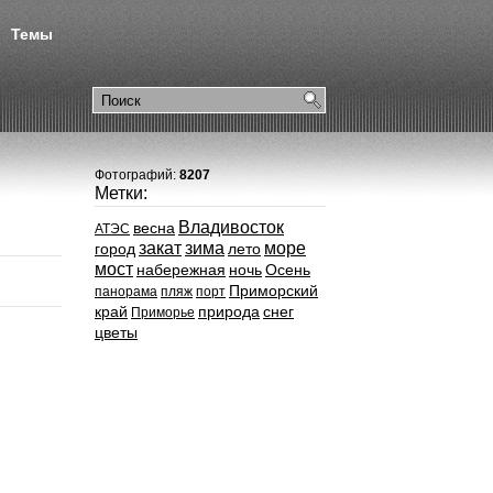
Темы
Фотографий:
8207
Метки:
Владивосток
весна
АТЭС
закат
зима
море
город
лето
мост
набережная
ночь
Осень
Приморский
панорама
пляж
порт
край
природа
снег
Приморье
цветы