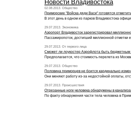
Новости Владивостока
02.08.2013. Общество
Приморские "Войска дяди Васи" готовятся отметит
В этот день в одном из парков Владивостока офиц
29.07.2013. Экономика
Аэропорт Владивосток зарегистрировал миллионно
Пассажиропоток, достигший миллионной отметки е
29.07.2013. От первого лица
Сможет ли лоукостер Аэрофлота быть бюджетным
Предполагается, что стоимость перелета из Москвы
29.07.2013. Общество
Половина приморцев не боится кардинально измен
Они меняют работу из-за недостойной оплаты, отс
29.07.2013. Происшествия
Отрезанные ноги человека обнаружены в канализ
По факту обнаружения части тела человека в При