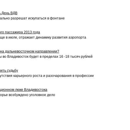
ь День ВДВ
иально разрешат искупаться в фонтане
го пассажира 2013 года
ще в июле, отражает динамику развития аэропорта
 на дальневосточном направлении?
 во Владивосток будет в пределах 16 -18 тысяч рублей
ить судьбу
утствия карьерного роста и разочарования в профессии
ационном люке Владивостока
морье возбуждено уголовное дело