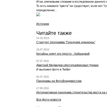
Итак, ключевыми словами в исследовании данного во
То есть никакого "цвета" не существует, если нет 
определение...
Источник
Читайте также
14.10.2013
Стартует программа “Городские аукционы”
19.07.2012
Китайцы зовут его просто - Хайшенвэй
07.07.2011
Дмитрий Медведев сфотографировал Чуркин
И выложил фото в Twitter
02.07.2011
Панорамы на ФотоВладивостоке
17.05.2011
Интерактивная панорама строительства моста на 
Все фото-новости