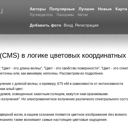
Авторы
Популярные
Лучшие
Новые
Карта
Путеводитель
Панорамы
Метки
Добавить фото
Вход
Регистрация
(CMS) в логике цветовых координатных
 "Цвет - это длина волны", "Цвет - это свойство поверхности", "Цвет - это спе
неточны или, как минимум, неполны. Рассмотрим их подробнее.
лучение с длиной волны, к примеру, 675 нМ в зависимости от интенсивности
как алый цвет.
ны домов, освещенные закатным солнцем, кажутся нам оранжевыми.
о излучения". Но электромагнитное излучение различного спектрального сост
 дверной косяк, в нашем сознании появится цветное изображение без всякого
оминаниях также возникают самые настоящие цветовые ощущения.