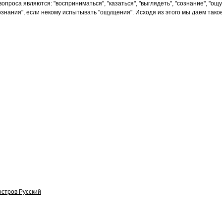
проса являются: "восприниматься", "казаться", "выглядеть", "сознание", "ощ
"сознания", если некому испытывать "ощущения". Исходя из этого мы даем тако
остров Русский