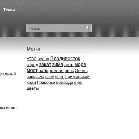
Темы
Метки:
Владивосток
весна
АТЭС
закат
зима
море
город
лето
мост
набережная
ночь
Осень
ктральный
Приморский
панорама
пляж
порт
край
природа
снег
Приморье
цветы
ава может