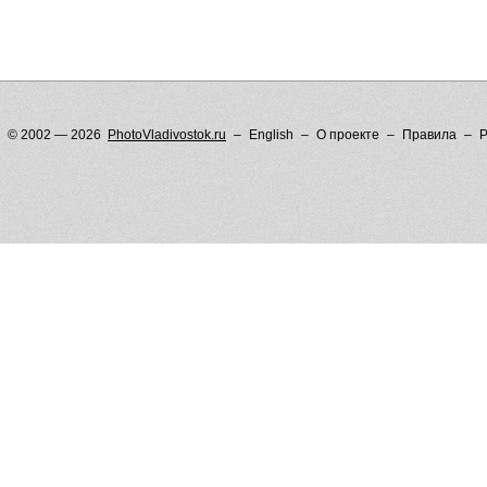
© 2002 — 2026
PhotoVladivostok.ru
English
О проекте
Правила
Р