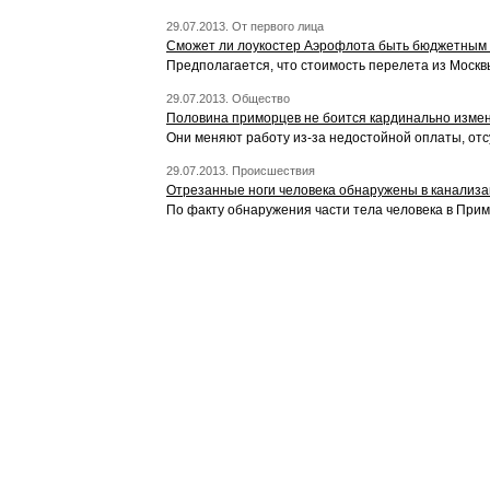
29.07.2013. От первого лица
Сможет ли лоукостер Аэрофлота быть бюджетным
Предполагается, что стоимость перелета из Москвы
29.07.2013. Общество
Половина приморцев не боится кардинально измен
Они меняют работу из-за недостойной оплаты, отс
29.07.2013. Происшествия
Отрезанные ноги человека обнаружены в канализ
По факту обнаружения части тела человека в При