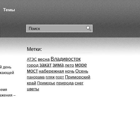
Темы
Метки:
Владивосток
весна
АТЭС
закат
зима
море
город
лето
й день
мост
набережная
ночь
Осень
ражающей
Приморский
панорама
пляж
порт
край
природа
снег
Приморье
цветы
ремя
ажения –