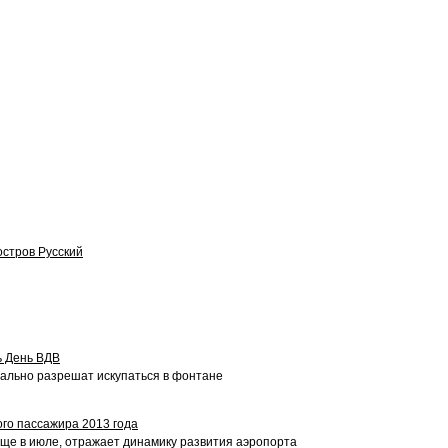
остров Русский
ь День ВДВ
иально разрешат искупаться в фонтане
го пассажира 2013 года
ще в июле, отражает динамику развития аэропорта