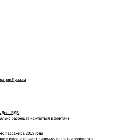
остров Русский
ь День ВДВ
иально разрешат искупаться в фонтане
го пассажира 2013 года
ще в июле, отражает динамику развития аэропорта