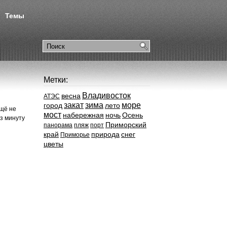
Темы
Метки:
Владивосток
весна
АТЭС
закат
зима
море
город
лето
ещё не
мост
набережная
ночь
Осень
з минуту
Приморский
панорама
пляж
порт
край
природа
снег
Приморье
цветы