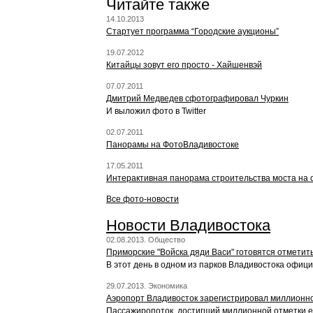
Читайте также
14.10.2013
Стартует программа “Городские аукционы”
19.07.2012
Китайцы зовут его просто - Хайшенвэй
07.07.2011
Дмитрий Медведев сфотографировал Чуркин
И выложил фото в Twitter
02.07.2011
Панорамы на ФотоВладивостоке
17.05.2011
Интерактивная панорама строительства моста на 
Все фото-новости
Новости Владивостока
02.08.2013. Общество
Приморские "Войска дяди Васи" готовятся отметит
В этот день в одном из парков Владивостока офиц
29.07.2013. Экономика
Аэропорт Владивосток зарегистрировал миллионно
Пассажиропоток, достигший миллионной отметки е