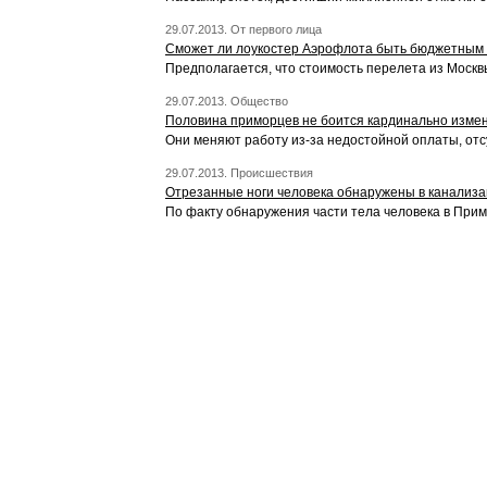
29.07.2013. От первого лица
Сможет ли лоукостер Аэрофлота быть бюджетным
Предполагается, что стоимость перелета из Москвы
29.07.2013. Общество
Половина приморцев не боится кардинально измен
Они меняют работу из-за недостойной оплаты, отс
29.07.2013. Происшествия
Отрезанные ноги человека обнаружены в канализ
По факту обнаружения части тела человека в При