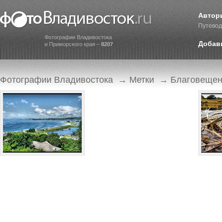
Автор
Путевод
Фотографии Владивостока
Добав
и Приморского края –
8207
Фотографии Владивостока
→
Метки
→ Благовещен