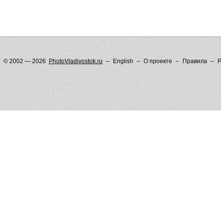
© 2002 — 2026
PhotoVladivostok.ru
English
О проекте
Правила
Р