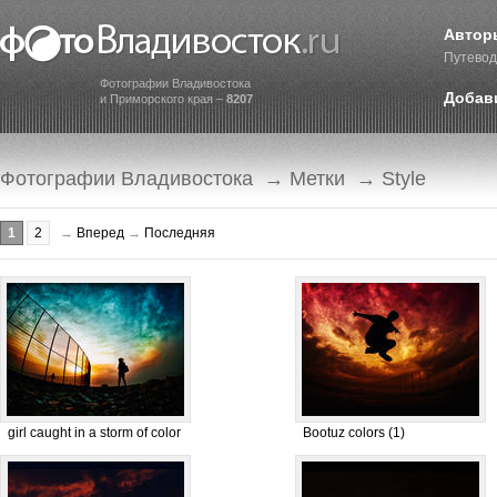
Автор
Путевод
Фотографии Владивостока
Добав
и Приморского края –
8207
Фотографии Владивостока
→
Метки
→ Style
1
2
→
Вперед
→
Последняя
girl caught in a storm of color
Bootuz colors (1)