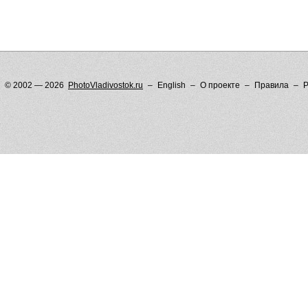
© 2002 — 2026
PhotoVladivostok.ru
English
О проекте
Правила
Р