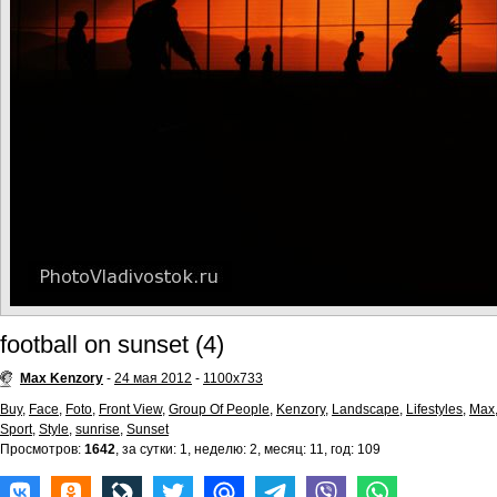
football on sunset (4)
Max Kenzory
-
24 мая 2012
-
1100x733
Buy
,
Face
,
Foto
,
Front View
,
Group Of People
,
Kenzory
,
Landscape
,
Lifestyles
,
Max
Sport
,
Style
,
sunrise
,
Sunset
Просмотров:
1642
, за сутки: 1, неделю: 2, месяц: 11, год: 109