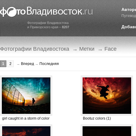
Автор
Путевод
Фотографии Владивостока
Добав
и Приморского края –
8207
Фотографии Владивостока
→
Метки
→ Face
1
2
→
Вперед
→
Последняя
girl caught in a storm of color
Bootuz colors (1)