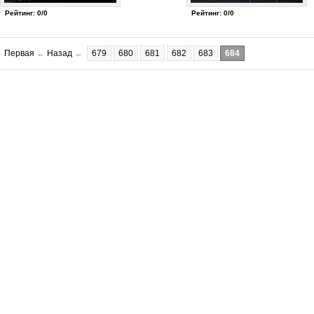
Рейтинг: 0/0
Рейтинг: 0/0
Первая
←
Назад
←
679
680
681
682
683
684