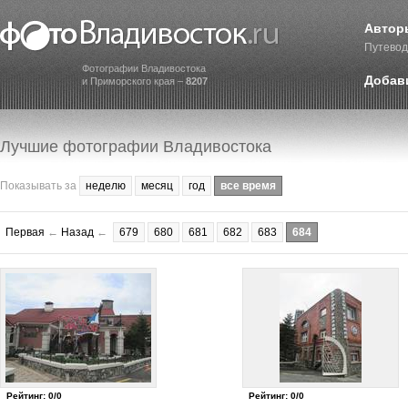
Автор
Путевод
Фотографии Владивостока
Добав
и Приморского края –
8207
Лучшие фотографии Владивостока
Показывать за
неделю
месяц
год
все время
Первая
←
Назад
←
679
680
681
682
683
684
Рейтинг: 0/0
Рейтинг: 0/0