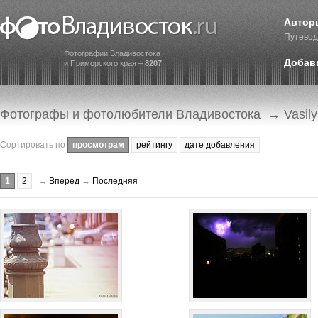
Автор
Путевод
Фотографии Владивостока
Добав
и Приморского края –
8207
Фотографы и фотолюбители Владивостока
→ Vasily 
Сортировать по
просмотрам
рейтингу
дате добавления
1
2
→
Вперед
→
Последняя