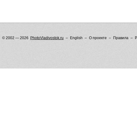
© 2002 — 2026
PhotoVladivostok.ru
English
О проекте
Правила
Р