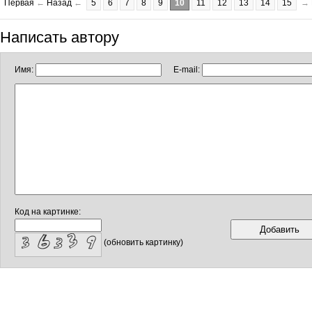
Первая
←
Назад
←
5
6
7
8
9
10
11
12
13
14
15
→
Написать автору
Имя:
E-mail:
Код на картинке:
(обновить картинку)