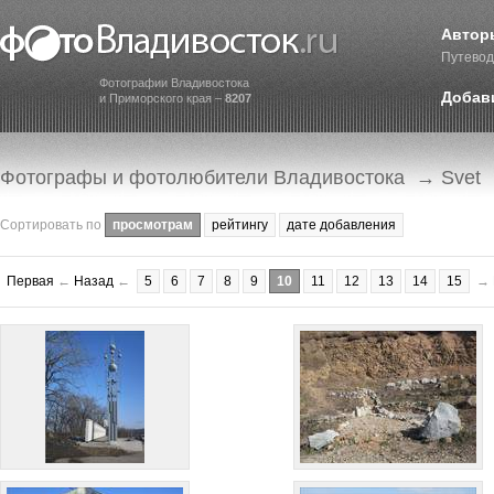
Автор
Путевод
Фотографии Владивостока
Добав
и Приморского края –
8207
Фотографы и фотолюбители Владивостока
→ Svet
Сортировать по
просмотрам
рейтингу
дате добавления
Первая
←
Назад
←
5
6
7
8
9
10
11
12
13
14
15
→