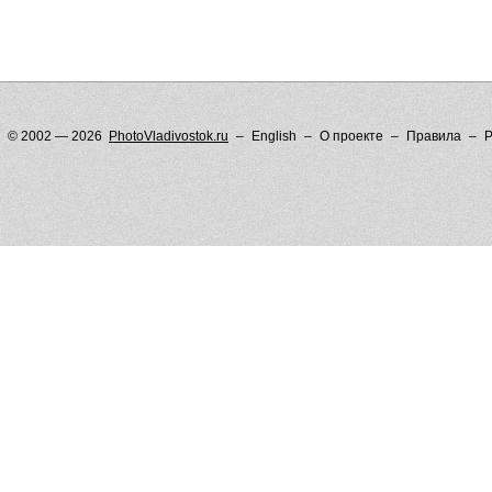
© 2002 — 2026
PhotoVladivostok.ru
English
О проекте
Правила
Р