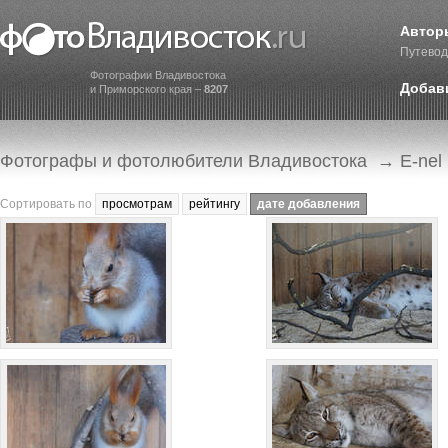
Автор
Путевод
Фотографии Владивостока
Добав
и Приморского края –
8207
Фотографы и фотолюбители Владивостока
→ E-nel
Сортировать по
просмотрам
рейтингу
дате добавления