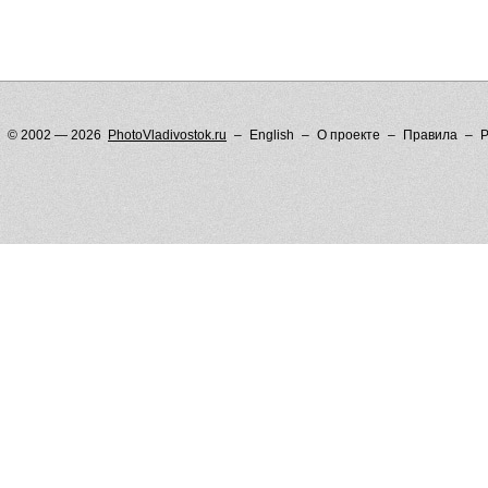
© 2002 — 2026
PhotoVladivostok.ru
English
О проекте
Правила
Р