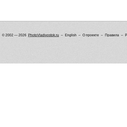
© 2002 — 2026
PhotoVladivostok.ru
English
О проекте
Правила
Р