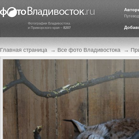
Автор
Путевод
Фотографии Владивостока
Добав
и Приморского края –
8207
Главная страница
→
Все фото Владивостока
→
Пр