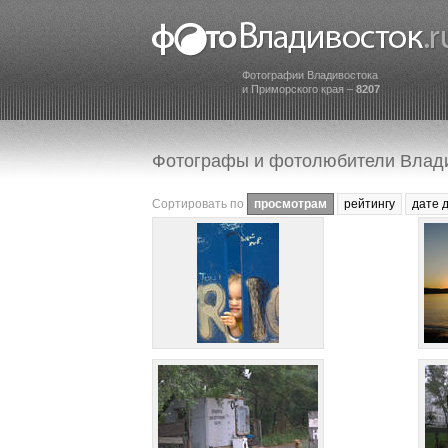
Фотографии Владивостока
и Приморского края –
8207
Фотографы и фотолюбители Влад
Сортировать по
просмотрам
рейтингу
дате 