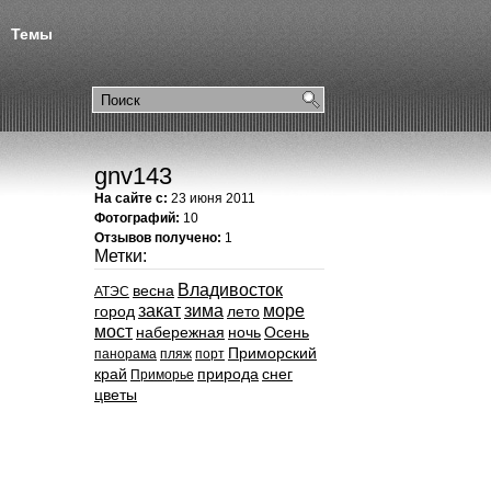
Темы
gnv143
На сайте с:
23 июня 2011
Фотографий:
10
Отзывов получено:
1
Метки:
Владивосток
весна
АТЭС
закат
зима
море
город
лето
мост
набережная
ночь
Осень
Приморский
панорама
пляж
порт
край
природа
снег
Приморье
цветы