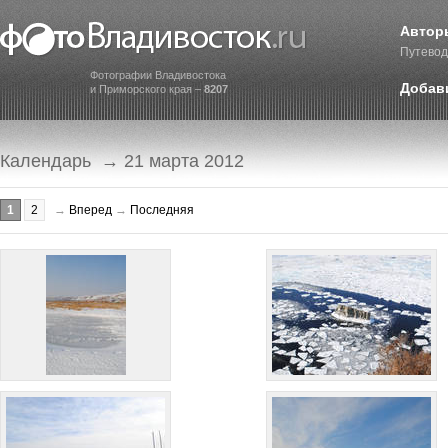
Автор
Путевод
Фотографии Владивостока
Добав
и Приморского края –
8207
Календарь
→ 21 марта 2012
1
2
→
Вперед
→
Последняя