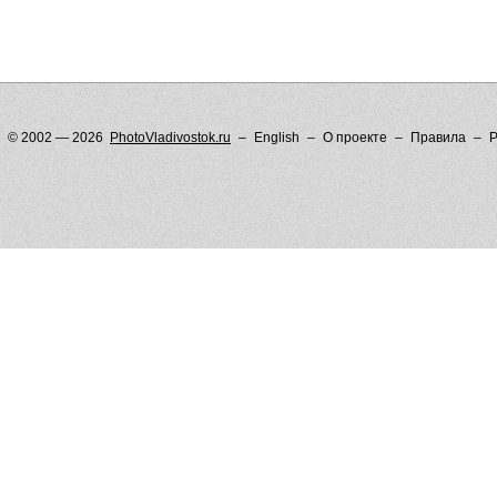
© 2002 — 2026
PhotoVladivostok.ru
English
О проекте
Правила
Р