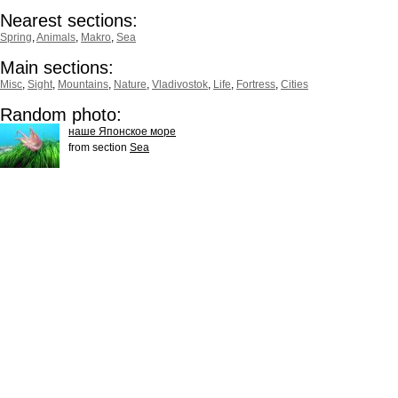
Nearest sections:
Spring
,
Animals
,
Makro
,
Sea
Main sections:
Misc
,
Sight
,
Mountains
,
Nature
,
Vladivostok
,
Life
,
Fortress
,
Cities
Random photo:
наше Японское море
from section
Sea