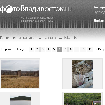
Автор
Путевод
Фотографии Владивостока
Добав
и Приморского края –
8207
Главная страница
→
Nature
→ Islands
Первая
←
Назад
←
1
2
3
4
5
6
7
8
9
10
11
→
Впер