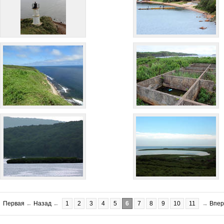
Первая
←
Назад
←
1
2
3
4
5
6
7
8
9
10
11
→
Впер