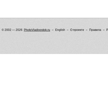
© 2002 — 2026
PhotoVladivostok.ru
English
О проекте
Правила
Р