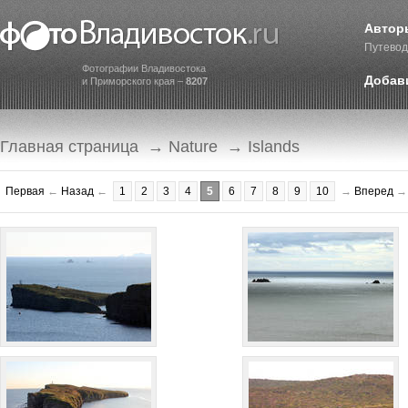
Автор
Путевод
Фотографии Владивостока
Добав
и Приморского края –
8207
Главная страница
→
Nature
→ Islands
Первая
←
Назад
←
1
2
3
4
5
6
7
8
9
10
→
Вперед