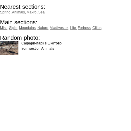
Nearest sections:
Spring
,
Animals
,
Makro
,
Sea
Main sections:
Misc
,
Sight
,
Mountains
,
Nature
,
Vladivostok
,
Life
,
Fortress
,
Cities
Random photo:
Сафари-парк в Шкотово
from section
Animals