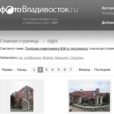
Автор
Путевод
Фотографии Владивостока
Добав
и Приморского края –
8207
Главная страница
→ Sight
Смотрите также:
Подборка памятников в ЖЖ от microgenius
, список достопр
Subsections:
Ice
,
Lighthouses
,
Bridges
,
Museums
,
Churches
Первая
←
Назад
←
1
2
3
4
5
6
7
→
Вперед
→
Последняя