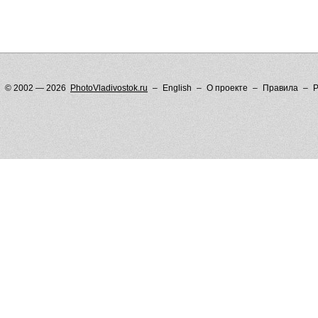
© 2002 — 2026
PhotoVladivostok.ru
English
О проекте
Правила
Р