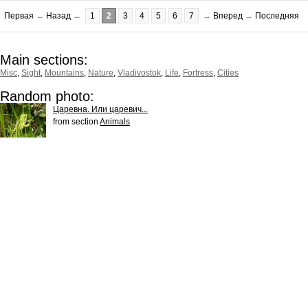
Первая
←
Назад
←
1
2
3
4
5
6
7
→
Вперед
→
Последняя
Main sections:
Misc
,
Sight
,
Mountains
,
Nature
,
Vladivostok
,
Life
,
Fortress
,
Cities
Random photo:
Царевна. Или царевич...
from section
Animals