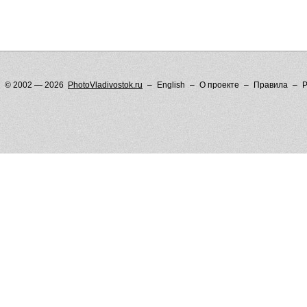
© 2002 — 2026
PhotoVladivostok.ru
English
О проекте
Правила
Р