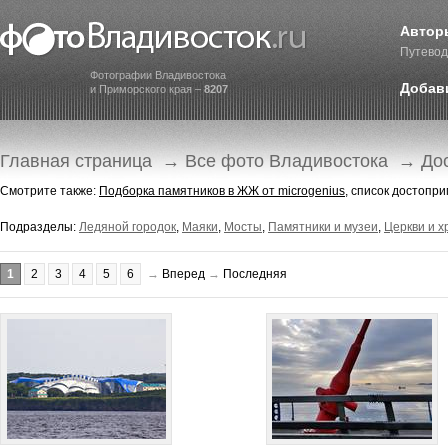
Автор
Путевод
Фотографии Владивостока
Добав
и Приморского края –
8207
Главная страница
→
Все фото Владивостока
→ Дос
Смотрите также:
Подборка памятников в ЖЖ от microgenius
, список достопр
Подразделы:
Ледяной городок
,
Маяки
,
Мосты
,
Памятники и музеи
,
Церкви и 
1
2
3
4
5
6
→
Вперед
→
Последняя